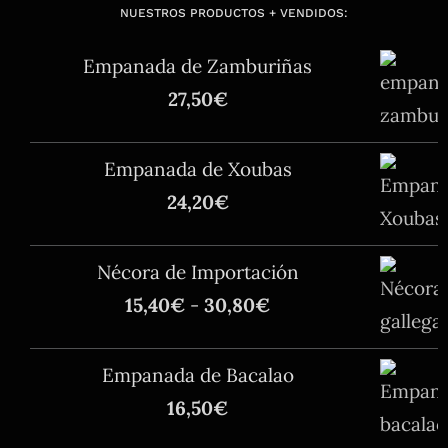
NUESTROS PRODUCTOS + VENDIDOS:
Empanada de Zamburiñas
27,50
€
Empanada de Xoubas
24,20
€
Nécora de Importación
Rango
15,40
€
-
30,80
€
de
precios:
Empanada de Bacalao
desde
16,50
€
15,40€