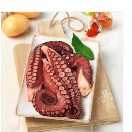
AÑADIR AL CARRITO
/
QUICK VIEW