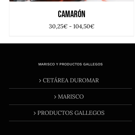
Camarón
Rango
30,25
€
-
104,50
€
de
precios:
desde
30,25€
MARISCO Y PRODUCTOS GALLEGOS
hasta
CETÁREA DUROMAR
104,50€
MARISCO
PRODUCTOS GALLEGOS