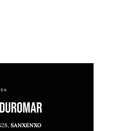
ESA
 DUROMAR
N28,
SANXENXO