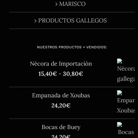
MARISCO
PRODUCTOS GALLEGOS
NUESTROS PRODUCTOS + VENDIDOS:
Nécora de Importación
Rango
15,40
€
-
30,80
€
de
precios:
Empanada de Xoubas
desde
24,20
€
15,40€
hasta
Bocas de Buey
30,80€
24,20
€