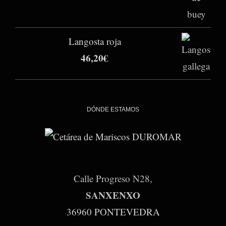
15,40€
hasta
30,80€
Langosta roja
46,20
€
DÓNDE ESTAMOS
Calle Progreso N28,
SANXENXO
36960 PONTEVEDRA