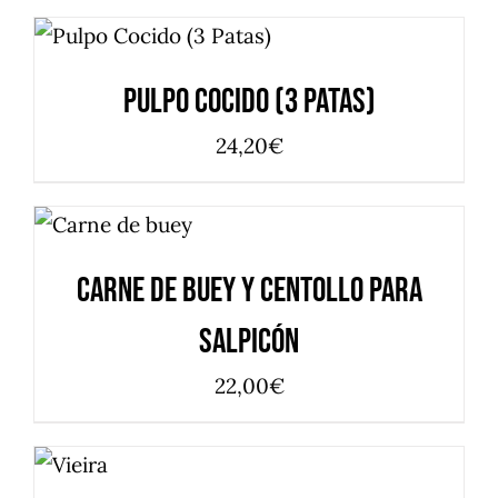
AÑADIR AL CARRITO
/
DETALLES
Pulpo Cocido (3 Patas)
24,20
€
AÑADIR AL
CARRITO
/
DETALLES
Carne de Buey y centollo para
Salpicón
22,00
€
AÑADIR
AL
CARRITO