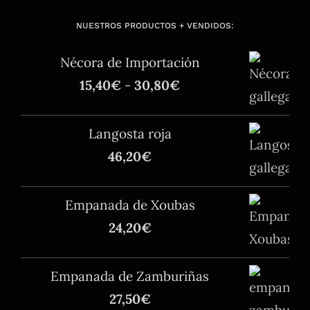
NUESTROS PRODUCTOS + VENDIDOS:
Nécora de Importación
Rango
15,40
€
-
30,80
€
de
precios:
Langosta roja
desde
46,20
€
15,40€
hasta
Empanada de Xoubas
30,80€
24,20
€
Empanada de Zamburiñas
27,50
€